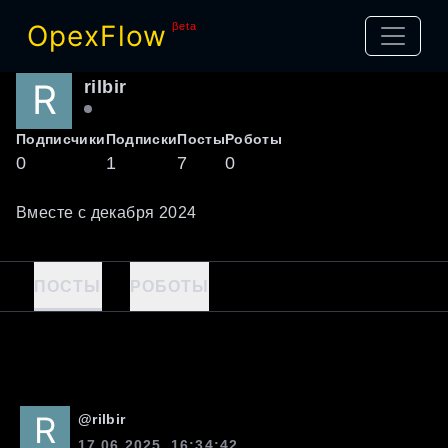
OpexFlow
βeta
rilbir
Подписчики
Подписки
Посты
Роботы
0
1
7
0
Вместе с
декабря
2024
ПОСТЫ
РОБОТЫ
@
rilbir
17.06.2025, 16:34:42