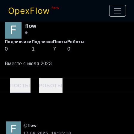
OpexFlow
βeta
flow
Подписчики
Подписки
Посты
Роботы
0
1
7
0
Вместе с
июля
2023
ПОСТЫ
РОБОТЫ
@
flow
17.06.2025, 16:35:18