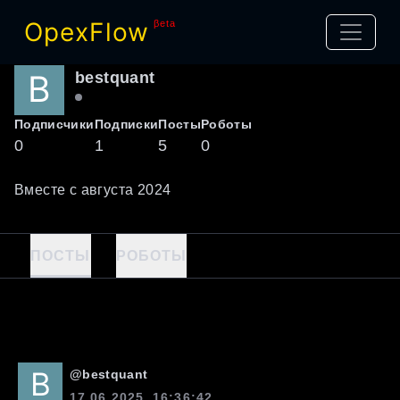
OpexFlow
βeta
bestquant
Подписчики
Подписки
Посты
Роботы
0
1
5
0
Вместе с
августа
2024
ПОСТЫ
РОБОТЫ
@
bestquant
17.06.2025, 16:36:42