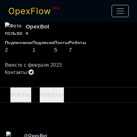
OpexFlow
βeta
OpexBot
Подписчики
Подписки
Посты
Роботы
2
1
5
7
Вместе с
февраля
2023
Контакты:
ПОСТЫ
РОБОТЫ
@
OpexBot