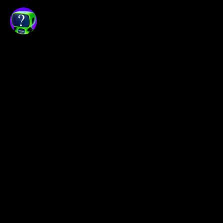
Opexflow не является
распространителем биржевой
информации. Чтобы использовать
реальные биржевые данные онлайн,
воспользуйтесь терминалом
OpexBot
.
Сайт носит исключительно
демонстрационный характер и может