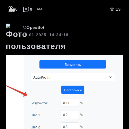
🐳
0
0
19
@
OpexBot
10.01.2025, 14:34:18