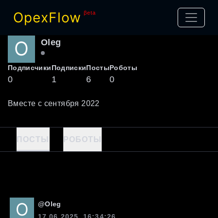
OpexFlow
βeta
Oleg
Подписчики
Подписки
Посты
Роботы
0
1
6
0
Вместе с
сентября
2022
ПОСТЫ
РОБОТЫ
@
Oleg
17.06.2025, 16:34:26