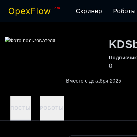
OpexFlow
βeta
Скринер
Роботы
KDSb
Подписчик
0
Вместе с
декабря
2025
·
ПОСТЫ
РОБОТЫ