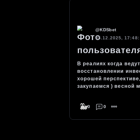
@
KDSbet
03.12.2025, 17:48
В реалиях когда веду
восстановлении инвес
хорошей перспективе,
закупаемся ) весной 
🐳
0
0