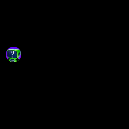
Opexflow не является распространителем б