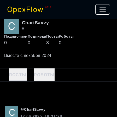
OpexFlow
βeta
ChartSavvy
Подписчики
Подписки
Посты
Роботы
0
0
3
0
Вместе с
декабря
2024
ПОСТЫ
РОБОТЫ
@
ChartSavvy
17.06.2025, 16:31:28