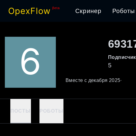
OpexFlow
βeta
Скринер
Роботы
6931
Подписчик
5
Вместе с
декабря
2025
·
ПОСТЫ
РОБОТЫ