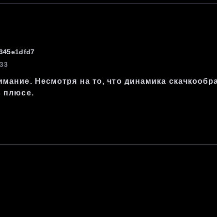
345e1dfd7
:33
мание. Несмотря на то, что динамика скачкообр
 плюсе.