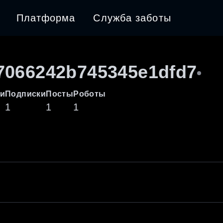
Платформа
Служба заботы
7066242b745345e1dfd7
и
Подписки
Посты
Роботы
1
1
1