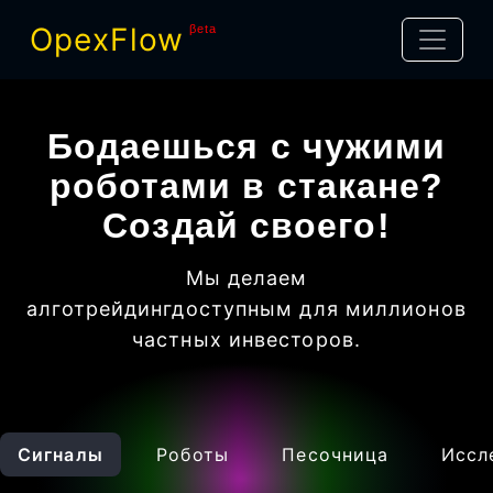
OpexFlow
βeta
Бодаешься с чужими
роботами в стакане?
Создай своего!
Мы делаем
алготрейдинг
доступным для миллионов
частных инвесторов
.
Сигналы
Роботы
Песочница
Иссл