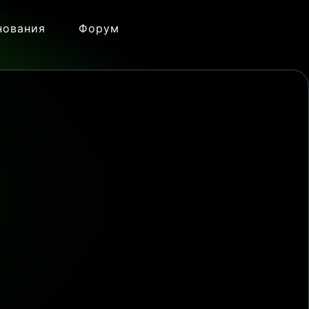
нования
Форум