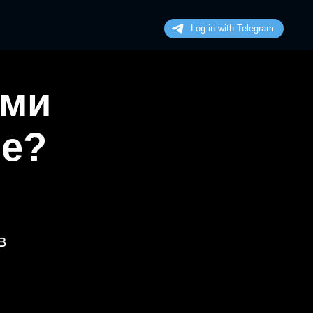
ими
не?
в