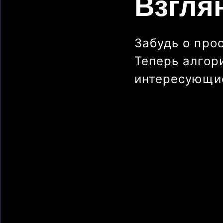
Взгля
Забудь о про
Теперь алгор
интересующие