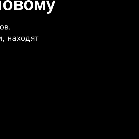
новому
ов.
, находят