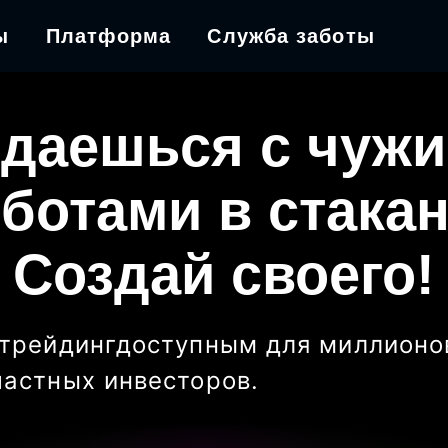
ы
Платформа
Служба заботы
даешься с чуж
ботами в стака
Создай своего!
трейдинг
доступным для миллионо
частных инвесторов
.