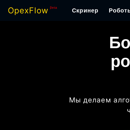
OpexFlow
βeta
Скринер
Робот
Бо
ро
Мы делаем алго