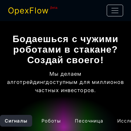
OpexFlow
βeta
Бодаешься с чужими
роботами в стакане?
Создай своего!
Мы делаем
алготрейдинг
доступным для миллионов
частных инвесторов
.
Сигналы
Роботы
Песочница
Иссл