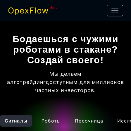
OpexFlow
βeta
Бодаешься с чужими
роботами в стакане?
Создай своего!
Мы делаем
алготрейдинг
доступным для миллионов
частных инвесторов
.
Сигналы
Роботы
Песочница
Иссл