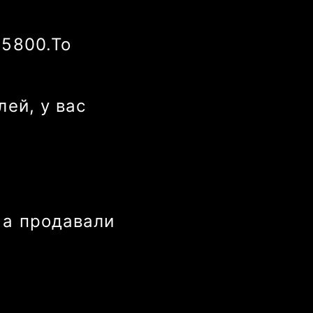
14680
.
То
лей
, у вас
 а продавали