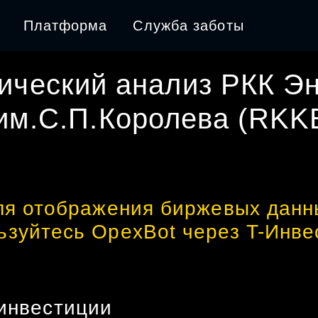
Платформа
Служба заботы
ический анализ
РКК Эн
им.С.П.Королева
(
RKK
ля отображения биржевых данн
ьзуйтесь OpexBot через T-Инве
инвестиции