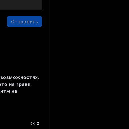
едняя свеча 
ается 
Отправить
диапазон 
тировала 
о возможностях.
то на грани
ритм на
17 шт.), 
0