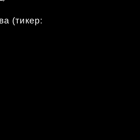
а (тикер: 
 компании 