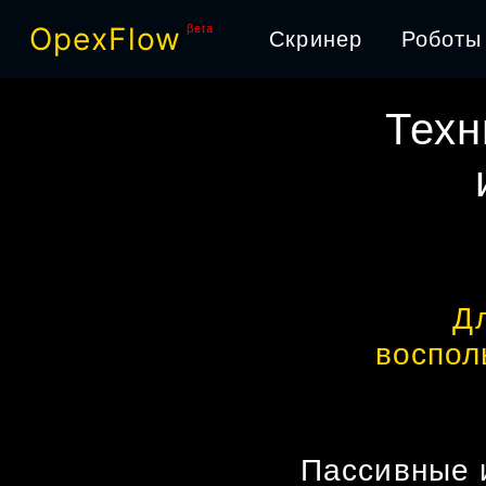
OpexFlow
βeta
Скринер
Роботы
Техн
Д
воспол
Пассивные 