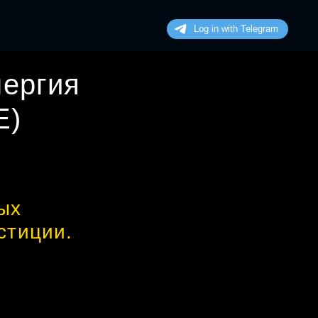
ергия
E
)
ых
стиции.