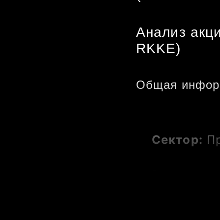
Анализ акци
RKKE)
Общая инфор
Сектор:
 П
Рыночная 
P/E:
 32.42