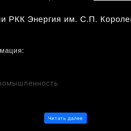
и РКК Энергия им. С.П. Королев
мация:
ромышленность
капитализация:
 25.86 млрд RUB
Читать далее
, что указывает на высокую оценку