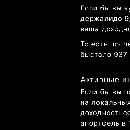
Если бы вы к
держали
до
1
ваша доходн
То есть посл
бы
стало
870
Активные и
Если бы вы п
на локальны
доходность
с
а
портфель в