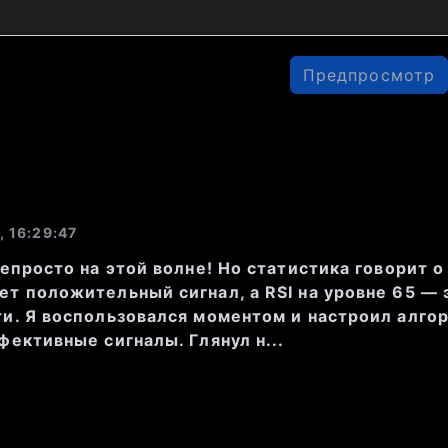
ю с небольшими колебаниями. Посл
сь на уровне 14,170, что сопровожд
объёмом.
Предпросмотр
едние дни наблюдается локальный 
,000 и 14,300, где цена часто тес
поддержки и сопротивления.
, 16:29:47
непросто на этой волне! Но статистика говорит 
т положительный сигнал, а RSI на уровне 65 — э
и. Я воспользовался моментом и настроил алго
фективные сигналы. Глянул н...
предложения на покупку:
 14,140 (