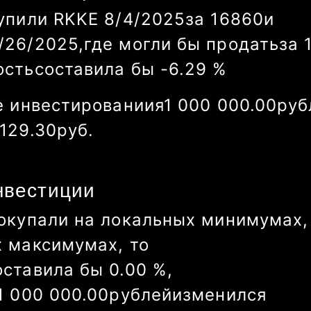
упили
RKKE
8/4/2025
за
16860
и
0/3/2025
,
где могли бы продать
за
ость
составила бы
-12.93
%
е инвестированиия
1 000 000.00
руб
 699.88
руб.
нвестиции
окупали на локальных минимумах,
х максимумах, то
оставила бы
0.00
%
,
1 000 000.00
рублей
изменился