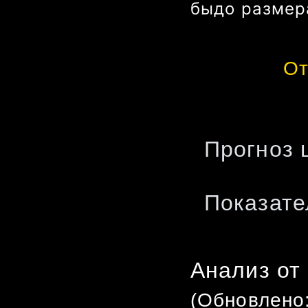
бы
до размер
От
Прогноз 
Показате
Анализ от
(Обновлено