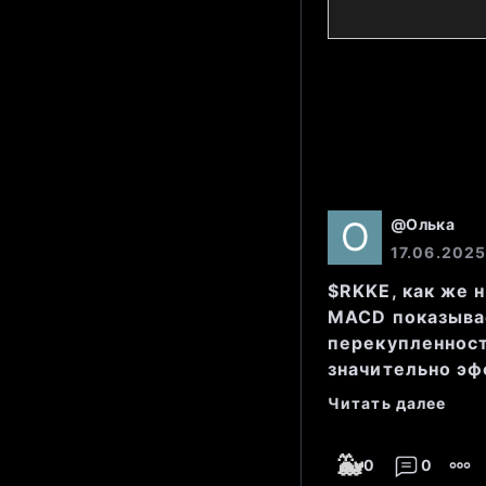
торговл
закрыло
низким 
За посл
между 14
@
Олька
уровни 
17.06.2025
$RKKE, как же 
MACD показывае
перекупленност
значительно эф
Стакан:
Читать далее
🐳
Лучшие 
0
0