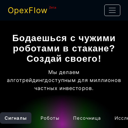
OpexFlow
βeta
Бодаешься с чужими
роботами в стакане?
Создай своего!
Мы делаем
алготрейдинг
доступным для миллионов
частных инвесторов
.
Сигналы
Роботы
Песочница
Иссл