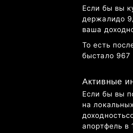
Если бы вы к
держали
до
9
ваша доходн
То есть посл
бы
стало
977 
Активные и
Если бы вы п
на локальны
доходность
с
а
портфель в