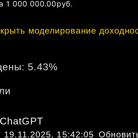
а
1 008 324.66
руб.
крыть моделирование доходно
цены:
5.43
%
ли
 ChatGPT
:
19.11.2025, 15:42:05
Обновит