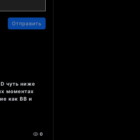
ют 
 длинные 
еткого 
Отправить
D чуть ниже
ких моментах
ие как BB и
оворит о 
 рынка 
 
0