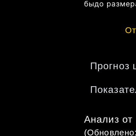
бы
до размер
От
Прогноз 
Показате
Анализ от
(Обновлено