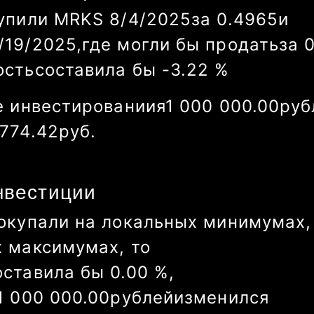
упили
MRKS
8/4/2025
за
0.4965
и
/26/2025
,
где могли бы продать
за
ость
составила бы
-2.22
%
е инвестированиия
1 000 000.00
руб
844.91
руб.
нвестиции
окупали на локальных минимумах,
х максимумах, то
оставила бы
0.83
%
,
1 000 000.00
рублей
изменился