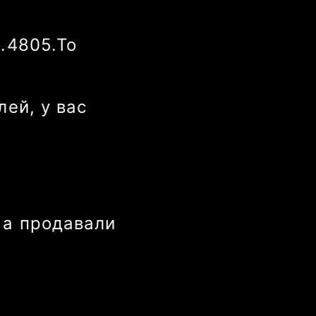
0.4855
.
То
лей
, у вас
 а продавали