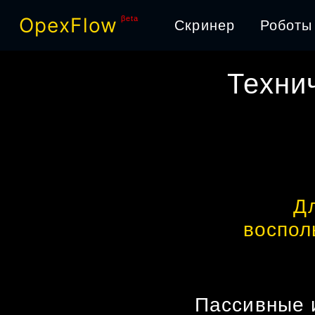
OpexFlow
βeta
Скринер
Роботы
Техни
Д
воспол
Пассивные 