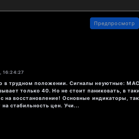
модели
: Последние свечи показыва
ьность. Свечи имеют малые тела и
ни, что указывает на отсутствие ч
Предпросмотр
ия.
, 16:24:27
 в трудном положении. Сигналы неуютные: MAC
азывает только 40. Но не стоит паниковать, в та
нс на восстановление! Основные индикаторы, так
ки
 очень близки друг к другу, что г
на стабильность цен. Учи...
ровне ликвидности. Однако глубина
изка, особенно на уровне 0.44 (где