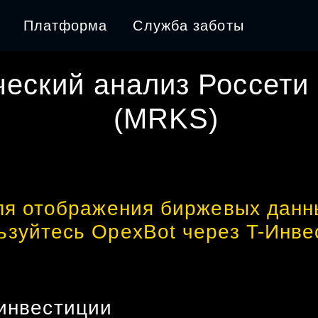
Платформа
Служба заботы
ческий анализ
Россети
(
MRKS
)
ля отображения биржевых данн
ьзуйтесь OpexBot через T-Инве
инвестиции