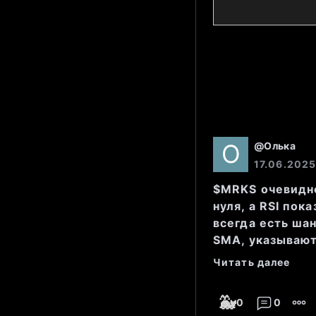
Свечные 
нерешител
теневые те
направлен
@
Олька
Стакан
17.06.2025
$MRKS очевидно
нуля, а RSI пок
всегда есть ша
Биды
 и 
ас
SMA, указывают 
Читать далее
высоком у
довольно н
🐳
0
0