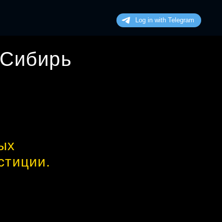
 Сибирь
ых
стиции.