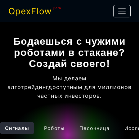
OpexFlow
βeta
Бодаешься с чужими
роботами в стакане?
Создай своего!
Мы делаем
алготрейдинг
доступным для миллионов
частных инвесторов
.
Сигналы
Роботы
Песочница
Иссл