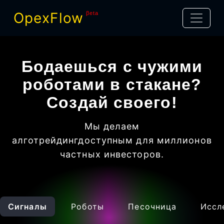
OpexFlow
βeta
Бодаешься с чужими
роботами в стакане?
Создай своего!
Мы делаем
алготрейдинг
доступным для миллионов
частных инвесторов
.
Сигналы
Роботы
Песочница
Иссл