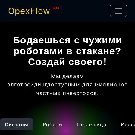
OpexFlow
βeta
Бодаешься с чужими
роботами в стакане?
Создай своего!
Мы делаем
алготрейдинг
доступным для миллионов
частных инвесторов
.
Сигналы
Роботы
Песочница
Иссл