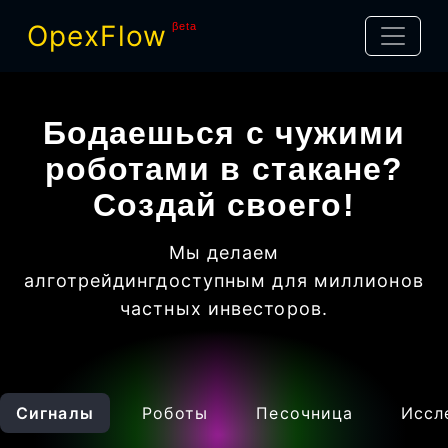
OpexFlow
βeta
Бодаешься с чужими
роботами в стакане?
Создай своего!
Мы делаем
алготрейдинг
доступным для миллионов
частных инвесторов
.
Сигналы
Роботы
Песочница
Иссл