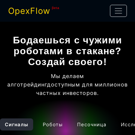
OpexFlow
βeta
Бодаешься с чужими
роботами в стакане?
Создай своего!
Мы делаем
алготрейдинг
доступным для миллионов
частных инвесторов
.
Сигналы
Роботы
Песочница
Иссл