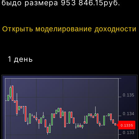
бы
до размера
1 172 027.97
руб.
Открыть моделирование доходности
1 день
0.135
0.134
0.1335
0.133