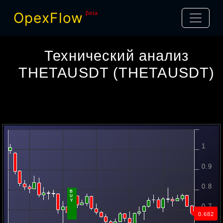
OpexFlow
βeta
Технический анализ
THETAUSDT
(
THETAUSDT
)
1
0.9
0.838
0.8
B
U
Y
0.7