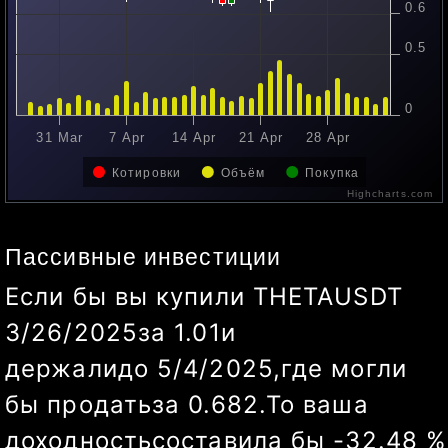
0.6
0.5
0
7 Apr
21 Apr
5 May
Котировки
Объём
Покупка
Highcharts.com
Пассивные инвестиции
Если бы вы купили
THETAUSDT
3/26/2025
за
1.01
и
держали
до
5/8/2025
,
где могли
бы продать
за
0.838
.
То ваша
доходность
составила бы
-17.03
%