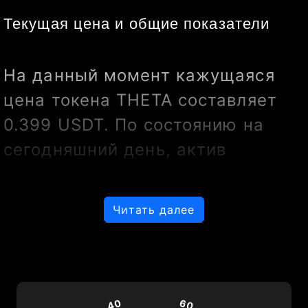
Текущая цена и общие показатели
На данный момент кажущаяся 
цена токена THETA составляет 
0.399 USDT. По состоянию на 
сегодняшний день, актив 
демонстрирует относительно 
стабильную рыночную 
Читать далее
активность с низкой 
волатильностью.
Анализ свечей предыдущего года
40
60