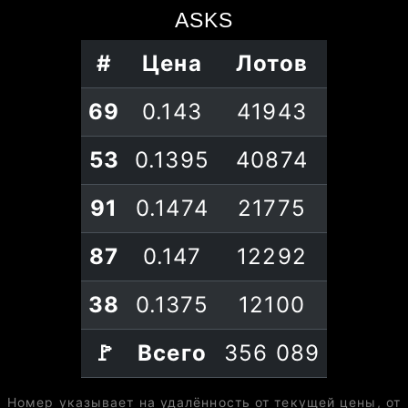
ASKS
#
Цена
Лотов
69
0.143
41943
53
0.1395
40874
91
0.1474
21775
87
0.147
12292
38
0.1375
12100
🚩
Всего
356 089
Номер указывает на удалённость от текущей цены, от