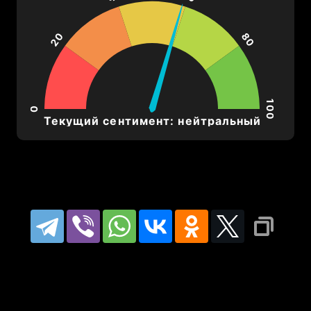
20
80
С учетом данных за последний 
год:
100
0
Текущий сентимент: нейтральный
Максимальная цена
: 3.172 USD
Минимальная цена
: 1.146 USD
Текущая цена
: 0.399 USD

THETA показал значительное 
снижение после пикового 