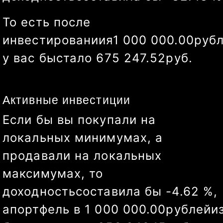
То есть после
инвестированиия
1 000 000.00
руб
у вас бы
стало
829 702.97
руб.
Активные инвестиции
Если бы вы покупали на
локальных минимумах, а
продавали на локальных
максимумах, то
доходность
составила бы
17.20
%
,
а
портфель в
1 000 000.00
рублей
и