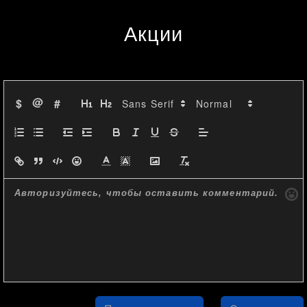
увеличенная объем сделок.
Акции
Стакан ордеров
@
$
#
Лучшие заявки на покупку 
(Bids)
:
5.03 USDT - 12620.99
5.035 USDT - 8008.53