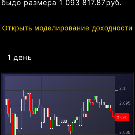
бы
до размера
1 349 488.85
руб.
Открыть моделирование доходности
1 день
2.1
2.095
2.091
2.09
2.085