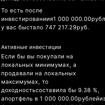
То есть после
инвестированиия
1 000 000.00
руб
у вас бы
стало
941 764.80
руб.
Активные инвестиции
Если бы вы покупали на
локальных минимумах, а
продавали на локальных
максимумах, то
доходность
составила бы
34.95
%
,
а
портфель в
1 000 000.00
рублей
и