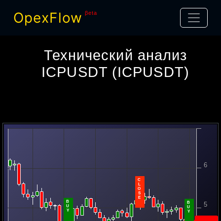
OpexFlow
βeta
Технический анализ
ICPUSDT
(
ICPUSDT
)
6
5.838
C
L
O
S
E
B
B
5
U
U
Y
Y