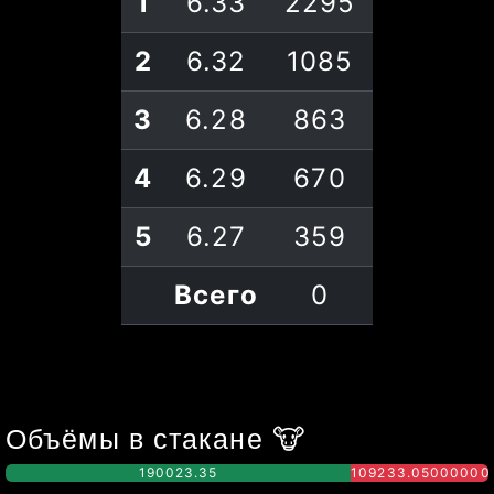
1
6.33
2295
2
6.32
1085
3
6.28
863
4
6.29
670
5
6.27
359
Всего
0
Объёмы в стакане
🐮
190023.35
109233.05000000