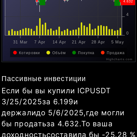
4
0
7 Apr
21 Apr
5 May
Котировки
Объём
Покупка
Продажа
Highcharts.com
Пассивные инвестиции
Если бы вы купили
ICPUSDT
3/25/2025
за
6.199
и
держали
до
5/10/2025
,
где могли
бы продать
за
5.838
.
То ваша
доходность
составила бы
-5.82
%