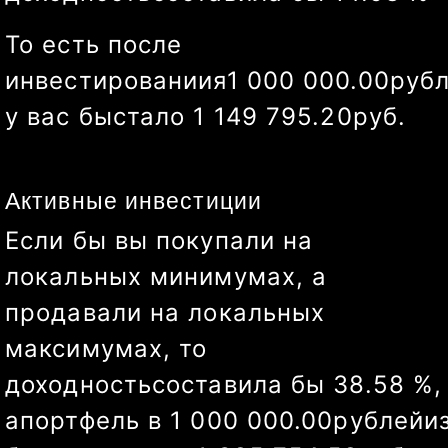
То есть после
инвестированиия
1 000 000.00
руб
у вас бы
стало
1 086 015.21
руб.
Активные инвестиции
Если бы вы покупали на
локальных минимумах, а
продавали на локальных
максимумах, то
доходность
составила бы
36.60
%
,
а
портфель в
1 000 000.00
рублей
и