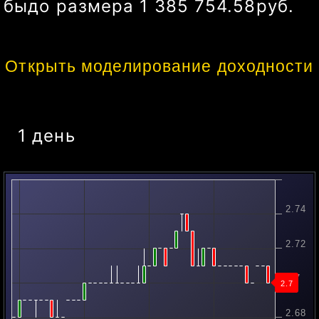
бы
до размера
1 366 008.46
руб.
Открыть моделирование доходности
1 день
2.74
2.72
2.7
2.7
2.68