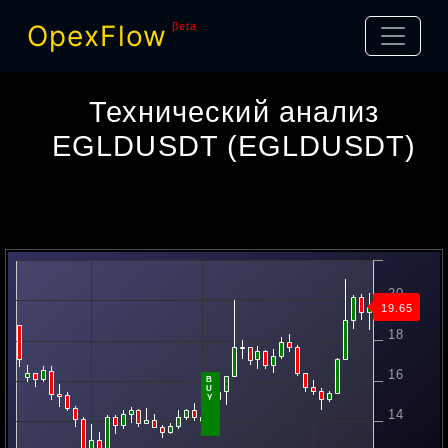
OpexFlow
βeta
Технический анализ
EGLDUSDT
(
EGLDUSDT
)
22
20
18.56
18
16
B
U
Y
14