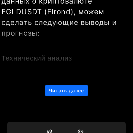
данных о криптовалюте 
EGLDUSDT (Elrond), можем 
сделать следующие выводы и 
прогнозы:
Технический анализ
Свечи и их динамика
:
Читать далее
В последние дни 
наблюдается определенная 
40
60