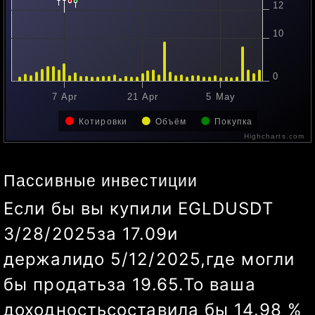
12
10
0
7 Apr
21 Apr
5 May
Котировки
Объём
Покупка
Highcharts.com
Пассивные инвестиции
Если бы вы купили
EGLDUSDT
3/28/2025
за
17.09
и
держали
до
5/16/2025
,
где могли
бы продать
за
18.56
.
То ваша
доходность
составила бы
8.60
%