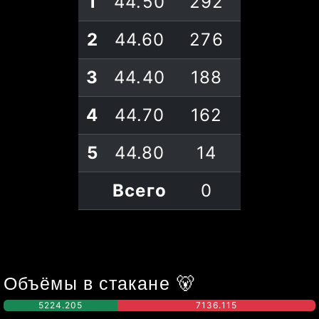
1
44.50
292
2
44.60
276
3
44.40
188
4
44.70
162
5
44.80
14
Всего
0
Объёмы в стакане
🐻
5224.205
7136.115