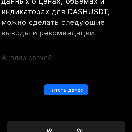
данных о ценах, объемах и 
индикаторах для DASHUSDT, 
можно сделать следующие 
выводы и рекомендации.
Анализ свечей:
Последние свечи
: Динамика 
Читать далее
цен на данный момент 
показывает, что DASHUSDT 
торгуется вокруг 76.7 - 77.0. 
40
60