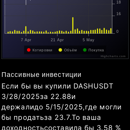
18
16
0
7 Apr
21 Apr
5 May
19 May
Котировки
Объём
Покупка
Highcharts.com
Пассивные инвестиции
Если бы вы купили
DASHUSDT
3/28/2025
за
22.88
и
держали
до
5/19/2025
,
где могли
бы продать
за
23.42
.
То ваша
доходность
составила бы
2.36
%