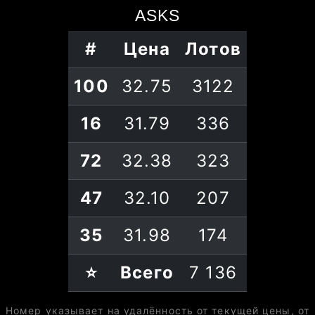
ASKS
#
Цена
Лотов
100
32.75
3122
16
31.79
336
72
32.38
323
47
32.10
207
35
31.98
174
⭐
Всего
7 136
Номер указывает на удалённость от текущей цены, от