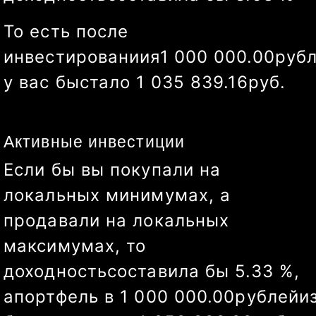
То есть после
инвестированиия
1 000 000.00
руб
у вас бы
стало
1 023 601.40
руб.
Активные инвестиции
Если бы вы покупали на
локальных минимумах, а
продавали на локальных
максимумах, то
доходность
составила бы
6.22
%
,
а
портфель в
1 000 000.00
рублей
и