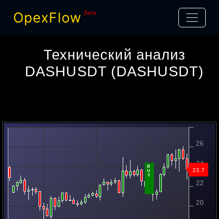
OpexFlow
βeta
Технический анализ
DASHUSDT
(
DASHUSDT
)
26
24
B
U
23.42
Y
22
20