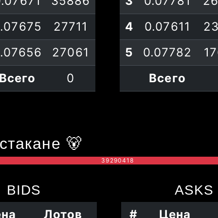
0.07671
35886
3
0.07781
2
.07675
27711
4
0.07611
2
.07656
27061
5
0.07782
1
Всего
0
Всего
стакане
🐻
39290418
BIDS
ASKS
ена
Лотов
#
Цена