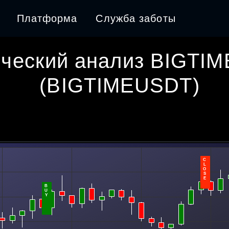
Платформа
Служба заботы
ческий анализ
BIGTI
(
BIGTIMEUSDT
)
C
L
O
S
E
B
U
Y