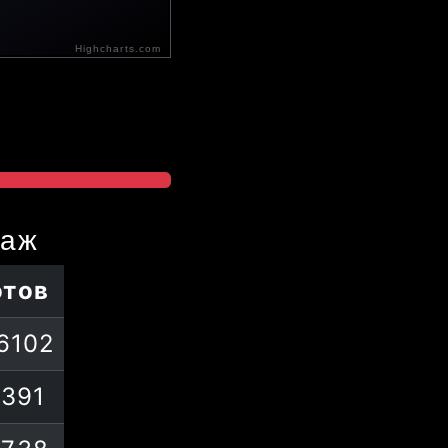
Highcharts.com
даж
отов
6102
1391