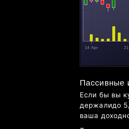
14 Apr
21 A
Пассивные 
Если бы вы к
держали
до
5
ваша доходн