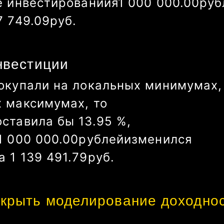
е инвестированиия
1 000 000.00
руб
275.78
руб.
нвестиции
окупали на локальных минимумах,
х максимумах, то
оставила бы
13.95
%
,
1 000 000.00
рублей
изменился
а
1 139 491.79
руб.
крыть моделирование доходно