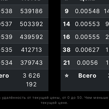
0538
539186
9
0.00548
1
0537
503392
14
0.00553
0539
439592
16
0.00555
0535
412713
38
0.00627
0534
379743
21
0.0056
его
3 626
⭐
Всего
192
 удалённость от текущей цены, от 0 до 50. Чем меньше
текущей цене.