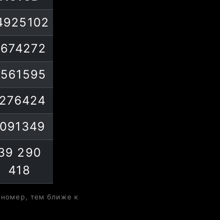
4925102
9674272
2561595
1276424
1091349
39 290
418
 номер, тем ближе к