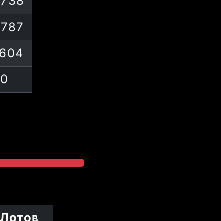
6738
3787
7604
0
Лотов