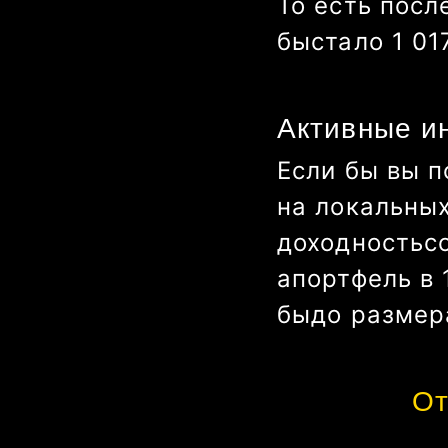
То есть посл
бы
стало
977 
Активные и
Если бы вы п
на локальны
доходность
с
а
портфель в
бы
до размер
От