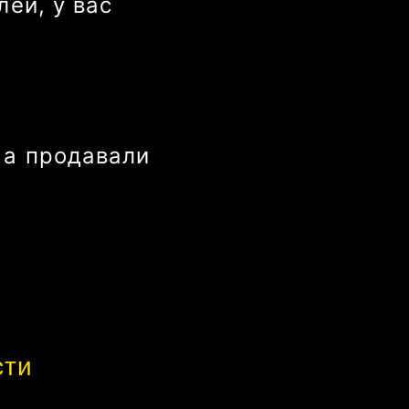
лей
, у вас
 а продавали
сти