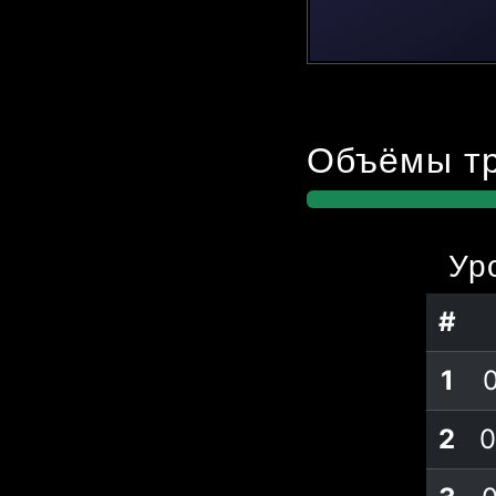
Объёмы тр
Ур
#
1
2
0