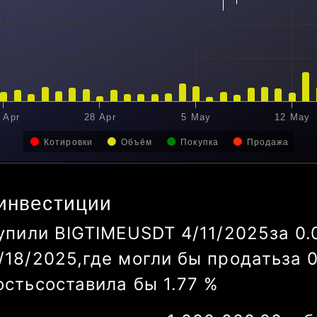
pr
28 Apr
5 May
12 May
1
Котировки
Объём
Покупка
Продажа
инвестиции
упили
BIGTIMEUSDT
4/11/2025
за
0.
/23/2025
,
где могли бы продать
за
ость
составила бы
-2.27
%