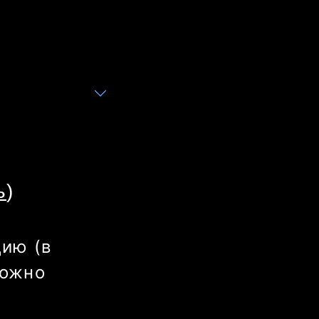
ь
)
ию (в 
ожно 