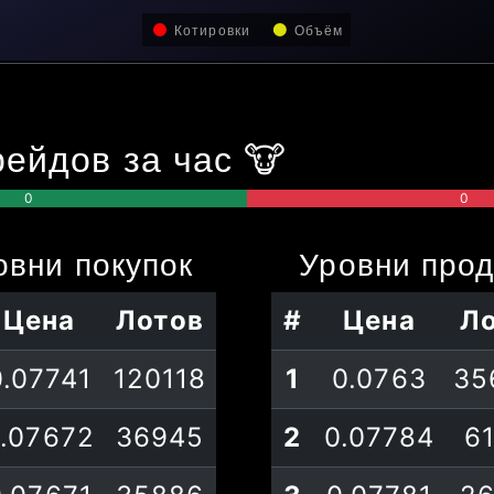
Котировки
Объём
ейдов за час
🐮
0
0
овни
покупок
Уровни
про
Цена
Лотов
#
Цена
Л
0.07741
120118
1
0.0763
35
.07672
36945
2
0.07784
6