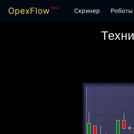
OpexFlow
βeta
Скринер
Роботы
Техни