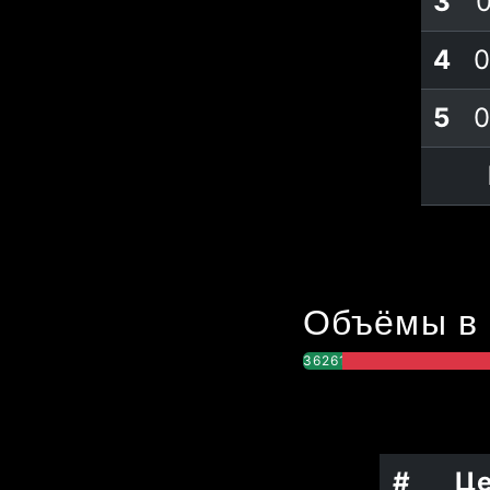
3
4
0
5
0
Объёмы в 
3626192
#
Ц