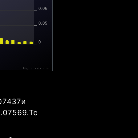
0.06
0.05
0
9 May
Highcharts.com
07437
и
0.07268
.
То