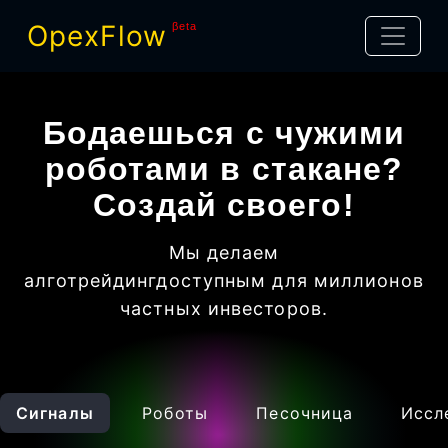
OpexFlow
βeta
Бодаешься с чужими
роботами в стакане?
Создай своего!
Мы делаем
алготрейдинг
доступным для миллионов
частных инвесторов
.
Сигналы
Роботы
Песочница
Иссл