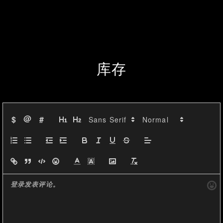
MACD и RSI:
MACD: -11.99, что указывает на 
возможно медвежьи 
库存
тенденции, так как значение 
ниже нуля.
@
$
#
RSI: 45.12, что говорит о 
восходящем и нисходящем 
давлении в равной мере, при 
этом отметка выше 30 и ниже 
70 указывает на отсутствие 
явной перекупленности или 