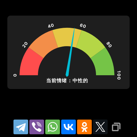
прибыль): 24.13
40
60
Последний годовой отчет о 
доходах: 23.3 млрд RUB
20
80
Долгосрочная задолженность: 
19.9 млрд RUB (отношение 
100
0
当前情绪：中性的
долга к капиталу: 57.9)
Среднедневной объем в 
последние 4 недели: 81,709 