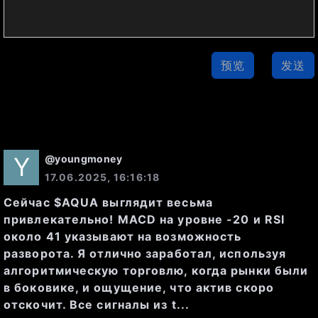
перепроданности.
预览
发送
Анализ свечей
На последнем графике можно 
@
youngmoney
17.06.2025, 16:16:18
заметить, что цена акций 
Сейчас $AQUA выглядит весьма
постоянно колебалась в 
привлекательно! MACD на уровне -20 и RSI
диапазоне 470-473 RUB с 
около 41 указывают на возможность
разворота. Я отлично заработал, используя
небольшими объемами торгов в 
алгоритмическую торговлю, когда рынки были
в боковике, и ощущение, что актив скоро
отскочит. Все сигналы из t...
Этапы последних 10 свечей: