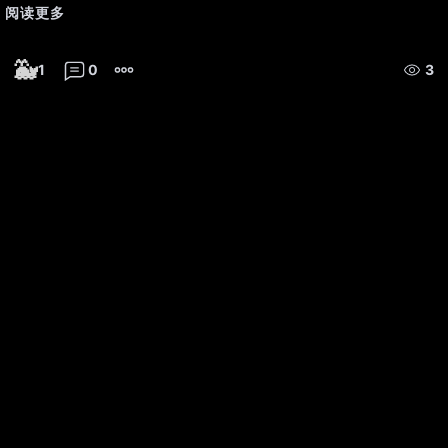
阅读更多
🐳
1
0
3
Два дня назад наблюдалось 
значение на уровне 471, с 
небольшими объемами по 10-
30 акций.
Легкий рост с волной 
динамики вокруг 471-472 RUB 
Общий вывод:
 Отсутствие 
сильных движений и низкие 