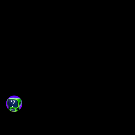
период консолидации.
Полосы Боллинджера
: 
Средняя полоса на уровне 
472.3, верхняя – 472.88 и 
нижняя – 471.67. Нахождение 
цены около средней полосы 
указывает на стабильность 
акций.
Объем торгов и первоначальные 