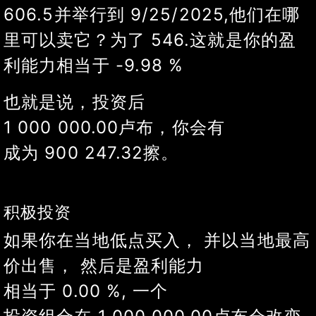
606.5
并举行
到
9/30/2025
,
他们在哪
里可以卖它？
为了
542
.
这就是你的盈
利能力
相当于
-10.63
%
也就是说，投资后
1 000 000.00
卢布
，你会有
成为
893 652.10
擦。
积极投资
如果你在当地低点买入， 并以当地最高
价出售， 然后是盈利能力
相当于
0.00
%
, 一个