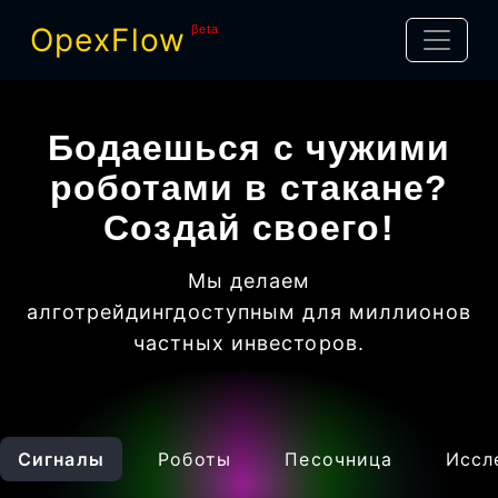
OpexFlow
βeta
Бодаешься с чужими
роботами в стакане?
Создай своего!
Мы делаем
алготрейдинг
доступным для миллионов
частных инвесторов
.
Сигналы
Роботы
Песочница
Иссл