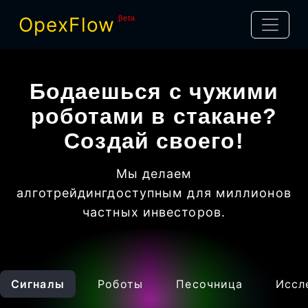
OpexFlow
βeta
Бодаешься с чужими
роботами в стакане?
Создай своего!
Мы делаем
алготрейдинг
доступным для миллионов
частных инвесторов
.
Сигналы
Роботы
Песочница
Иссл