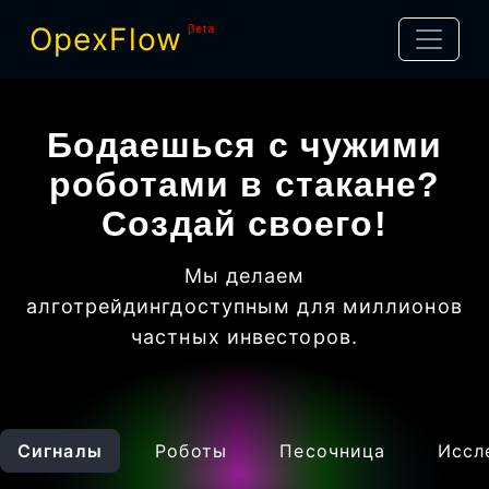
OpexFlow
βeta
Бодаешься с чужими
роботами в стакане?
Создай своего!
Мы делаем
алготрейдинг
доступным для миллионов
частных инвесторов
.
Сигналы
Роботы
Песочница
Иссл