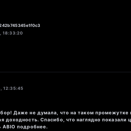
оказывают, что рынок демонстрир
242b745345e1f0c3
 продажам на текущем уровне, одн
, 18:33:20
нного давления на цену нет, так к
для поддержания цены.
ные показатели:
, 12:35:45
зация
: 6,021,954,315 RUB
бор! Даже не думала, что на таком промежутке 
ая доходность. Спасибо, что наглядно показали
ь ABIO подробнее.