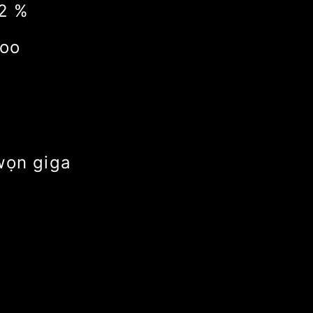
3
%
yoo
awọn giga