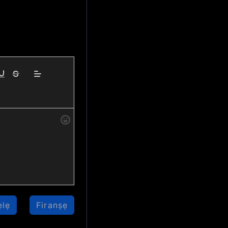
кций), 65.72 
ций), 65.84 
ẹlẹ
Firanṣẹ