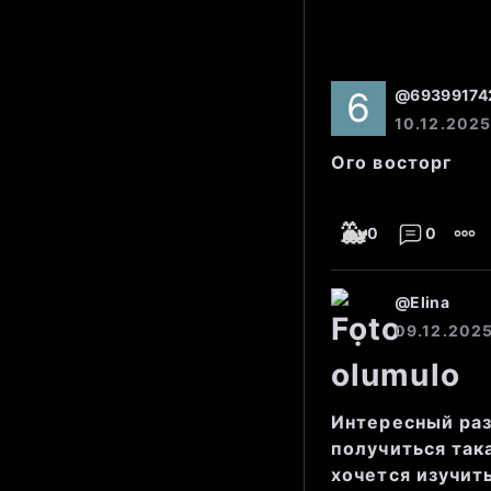
Эти данные п
@
69399174
склонность к
10.12.2025
непосредстве
Ого восторг
достаточен 
🐳
0
0
Фундаменталь
@
Elina
09.12.2025
Капитали
Интересный раз
получиться так
хочется изучит