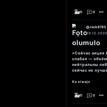
P/E (коэф
потенциал
🐳
0
0
Рост выру
@
Jack8785
09.12.2025
позитивны
«Сейчас акция 
слабая — объём
Новости:
нейтральны либ
сейчас не лучш
На данный мо
Ka siwaju
события, кот
🐳
0
0
Рынок здрав