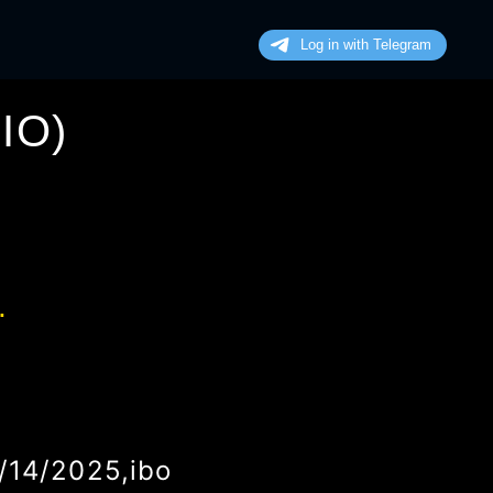
IO
)
.
/22/2025
,
ibo