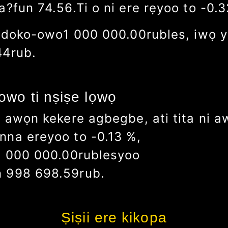
 a?
fun
71.86
.
Ti o ni ere rẹ
yoo to
-3.9
n idoko-owo
1 000 000.00
rubles
, iwọ 
19
rub.
owo ti nṣiṣe lọwọ
ni awọn kekere agbegbe, ati tita ni 
inna ere
yoo to
-0.13
%
,
1 000 000.00
rubles
yoo
n
998 698.59
rub.
Ṣiṣii ere kikopa