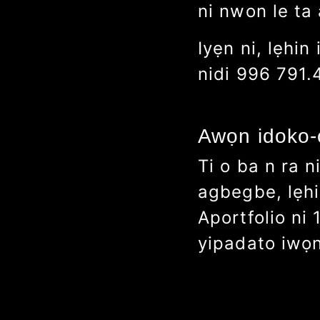
ni nwon le ta
Iyẹn ni, lẹhi
ni
di
960 695.
Awọn idoko-
Ti o ba n ra 
agbegbe, lẹh
A
portfolio ni
yipada
to iwọ