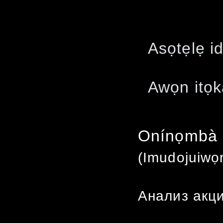
Asọtẹlẹ id
Awọn itọk
Onínọmbà 
(Imudojuiwọ
Анализ акци