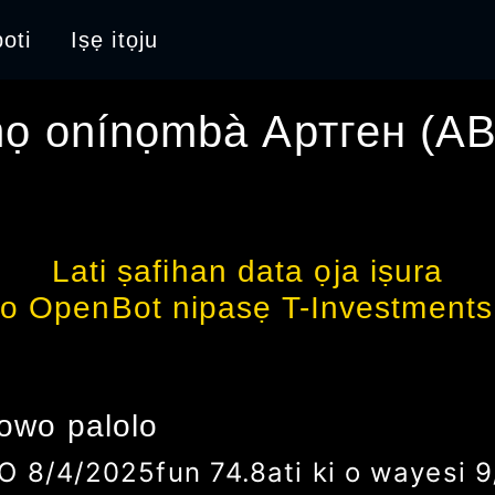
oti
Iṣẹ itọju
mọ onínọmbà
Артген
(
AB
Lati ṣafihan data ọja iṣura
lo OpenBot nipasẹ T-Investments
owo palolo
IO
8/4/2025
fun
74.8
ati ki o waye
si
9