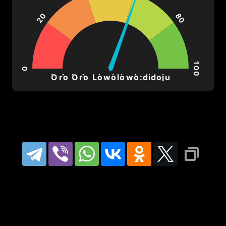
20
80
ерны:
100
0
Ọ̀rọ̀ Ọ̀rọ̀ Lọ́wọ́lọ́wọ́:didoju
дних данных показал, что акция в 
зком диапазоне между 65.4 и 66.8 
едних сессий. Несмотря на некото
ена остается относительно стабиль
очетание "малых" ценовых движен
ать на неопределенность среди ин
закрываются около одного уровня, 
ет нехватку сильной динамики.