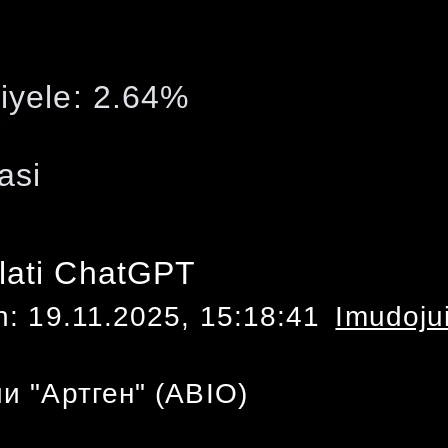
iyele:
2.64
%
asi
lati ChatGPT
n:
19.11.2025, 15:18:41
Imudoju
и "Артген" (ABIO)