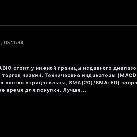
фициент прибыли/цена)
: 22.3, что
ьно высокую оценку по сравнению
чки за последний год
: 11.18%, что
, 10:11:48
м показателем для инвесторов.
ABIO стоит у нижней границы недавнего диапазо
 торгов низкий. Технические индикаторы (MACD,
о слегка отрицательны, SMA(20)/SMA(50) напр
ее время для покупки. Лучше...
мент отсутствуют значимые новос
орые могли бы повлиять на движени
оохранения и биофармацевтики так