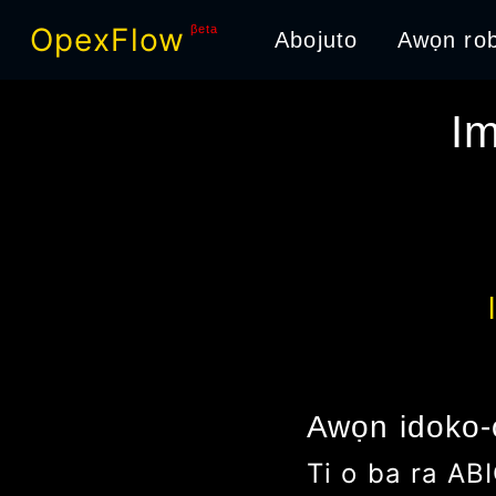
OpexFlow
βeta
Abojuto
Awọn rob
I
Awọn idoko-
Ti o ba ra
AB