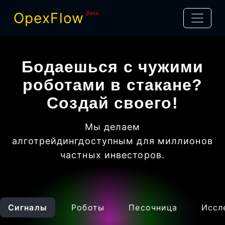
OpexFlow
βeta
Бодаешься с чужими
роботами в стакане?
Создай своего!
Мы делаем
алготрейдинг
доступным для миллионов
частных инвесторов
.
Сигналы
Роботы
Песочница
Иссл