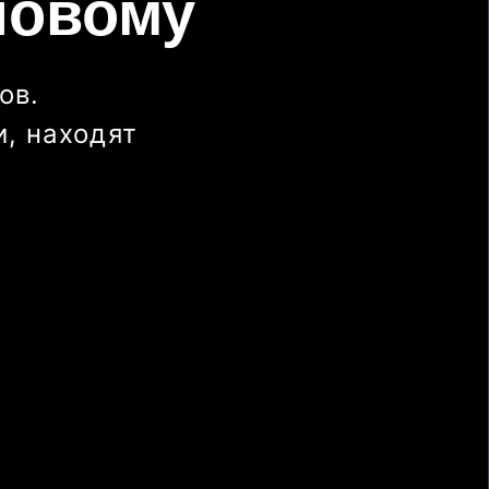
новому
ов.
, находят