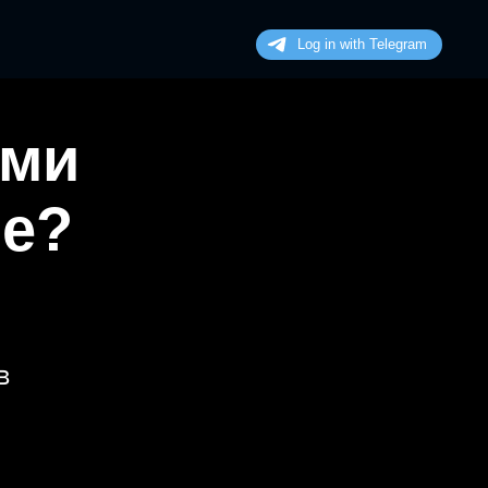
ими
не?
в