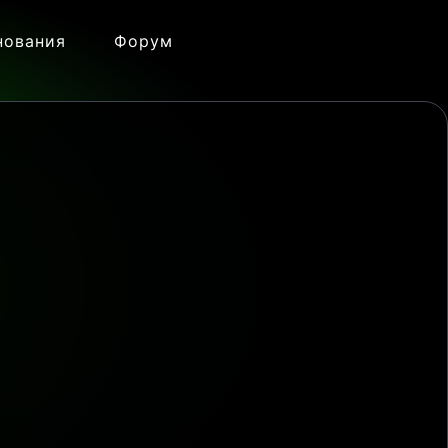
нования
Форум