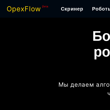
OpexFlow
βeta
Скринер
Робот
Бо
ро
Мы делаем алго