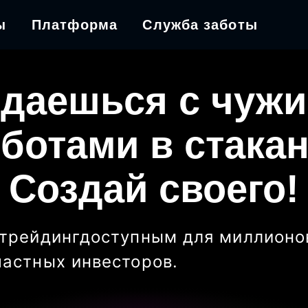
ы
Платформа
Служба заботы
даешься с чуж
ботами в стака
Создай своего!
трейдинг
доступным для миллионо
частных инвесторов
.