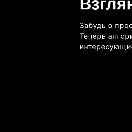
Взгля
Забудь о про
Теперь алгор
интересующие