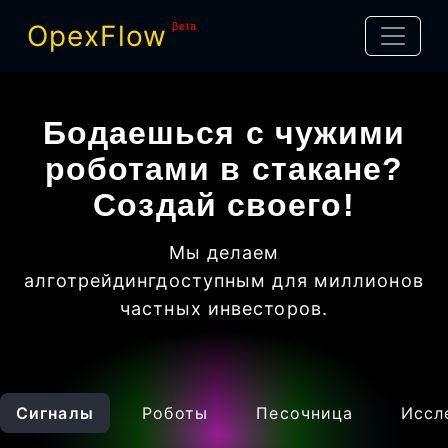
OpexFlow
βeta
Бодаешься с чужими
роботами в стакане?
Создай своего!
Мы делаем
алготрейдинг
доступным для миллионов
частных инвесторов
.
Сигналы
Роботы
Песочница
Иссл