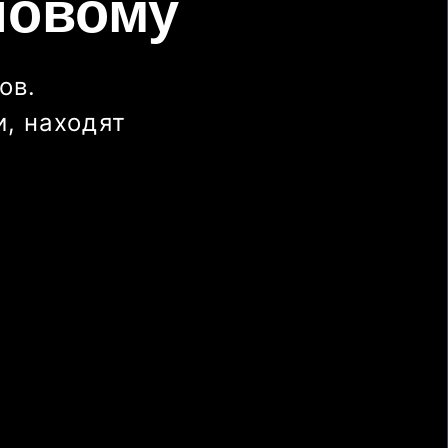
новому
ов.
, находят