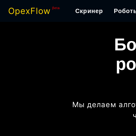
OpexFlow
βeta
Скринер
Робот
Бо
ро
Мы делаем алго