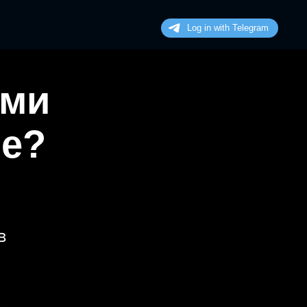
ими
не?
в