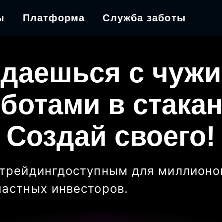
ы
Платформа
Служба заботы
даешься с чуж
ботами в стака
Создай своего!
трейдинг
доступным для миллионо
частных инвесторов
.