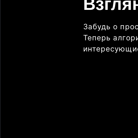
Взгля
Забудь о про
Теперь алгор
интересующие