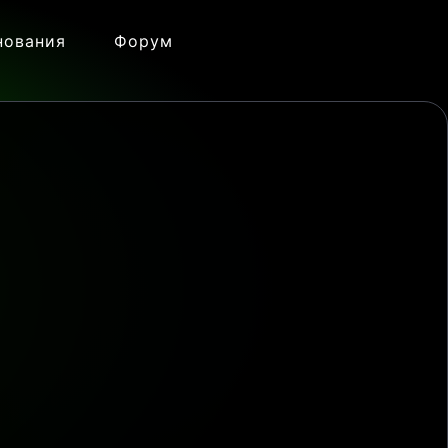
нования
Форум