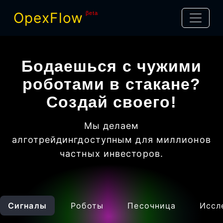
OpexFlow
βeta
Бодаешься с чужими
роботами в стакане?
Создай своего!
Мы делаем
алготрейдинг
доступным для миллионов
частных инвесторов
.
Сигналы
Роботы
Песочница
Иссл