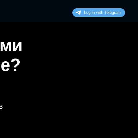
ими
не?
в