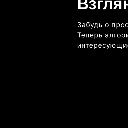
Взгля
Забудь о про
Теперь алгор
интересующие