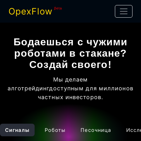
OpexFlow
βeta
Бодаешься с чужими
роботами в стакане?
Создай своего!
Мы делаем
алготрейдинг
доступным для миллионов
частных инвесторов
.
Сигналы
Роботы
Песочница
Иссл