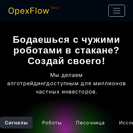
OpexFlow
βeta
Бодаешься с чужими
роботами в стакане?
Создай своего!
Мы делаем
алготрейдинг
доступным для миллионов
частных инвесторов
.
Сигналы
Роботы
Песочница
Иссл