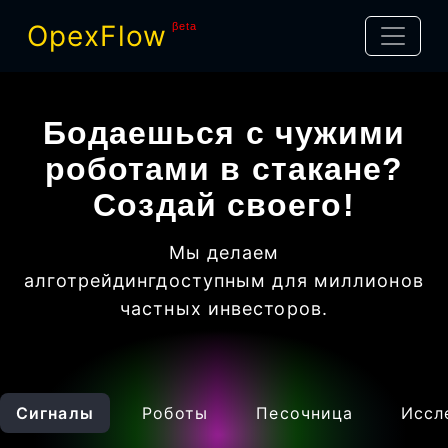
OpexFlow
βeta
Бодаешься с чужими
роботами в стакане?
Создай своего!
Мы делаем
алготрейдинг
доступным для миллионов
частных инвесторов
.
Сигналы
Роботы
Песочница
Иссл