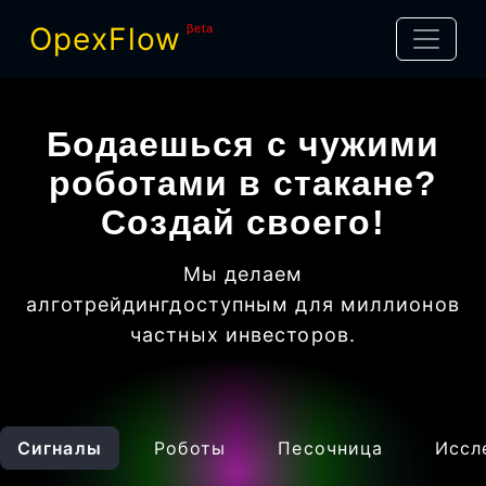
OpexFlow
βeta
Бодаешься с чужими
роботами в стакане?
Создай своего!
Мы делаем
алготрейдинг
доступным для миллионов
частных инвесторов
.
Сигналы
Роботы
Песочница
Иссл