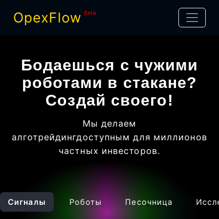
OpexFlow
βeta
Бодаешься с чужими
роботами в стакане?
Создай своего!
Мы делаем
алготрейдинг
доступным для миллионов
частных инвесторов
.
Сигналы
Роботы
Песочница
Иссл