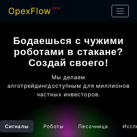
OpexFlow
βeta
Бодаешься с чужими
роботами в стакане?
Создай своего!
Мы делаем
алготрейдинг
доступным для миллионов
частных инвесторов
.
Сигналы
Роботы
Песочница
Иссл