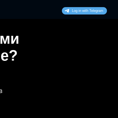
ими
не?
в