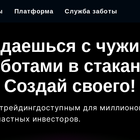
ы
Платформа
Служба заботы
даешься с чуж
ботами в стака
Создай своего!
трейдинг
доступным для миллионо
частных инвесторов
.