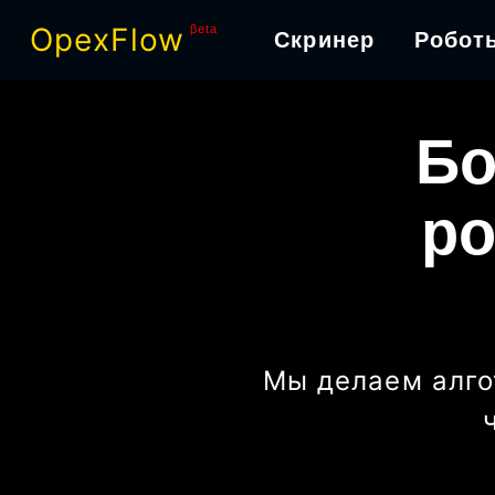
OpexFlow
βeta
Скринер
Робот
Бо
ро
Мы делаем алго