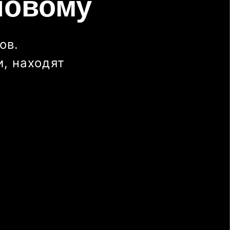
новому
ов.
, находят