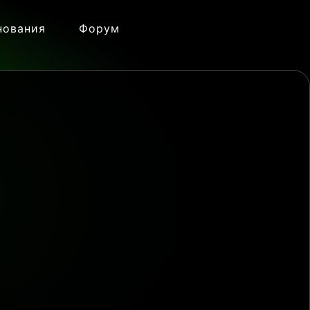
нования
Форум