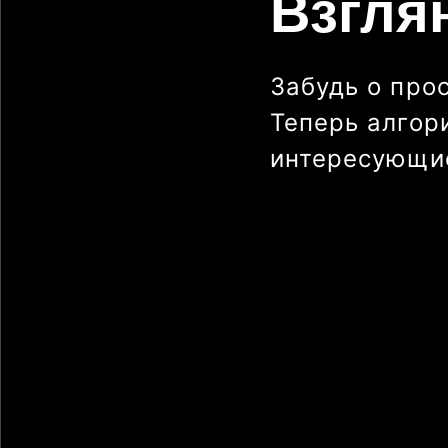
Взгля
Забудь о про
Теперь алгор
интересующие