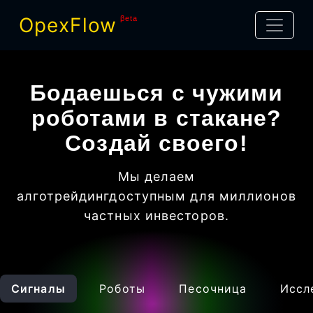
OpexFlow
βeta
Бодаешься с чужими
роботами в стакане?
Создай своего!
Мы делаем
алготрейдинг
доступным для миллионов
частных инвесторов
.
Сигналы
Роботы
Песочница
Иссл