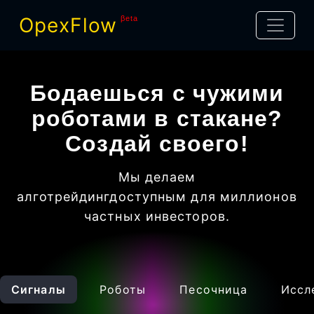
OpexFlow
βeta
Бодаешься с чужими
роботами в стакане?
Создай своего!
Мы делаем
алготрейдинг
доступным для миллионов
частных инвесторов
.
Сигналы
Роботы
Песочница
Иссл