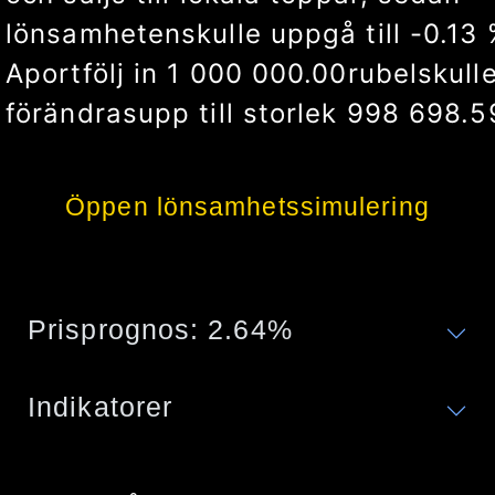
lönsamheten
skulle uppgå till
4.24
A
portfölj in
1 000 000.00
rubel
skull
förändras
upp till storlek
1 042 394.
Öppen lönsamhetssimulering
Prisprognos:
2.64
%
Indikatorer