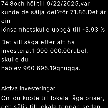
74.8
och höll
till
9/24/2025
,
var
kunde de sälja det?
för
75
.
Det är
din
lönsamhet
skulle uppgå till
0.27
%
Det vill säga efter att ha
investerat
1 000 000.00
rubel
,
skulle du
ha
blev
1 002 673.80
gnugga.
Aktiva investeringar
Om du köpte till lokala låga priser,
och säljs till lokala toppar, sedan