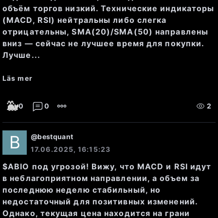
непосредственного давления на 
объём торгов низкий. Технические индикаторы
(MACD, RSI) нейтральны либо слегка
цену нет, так как спрос 
отрицательны, SMA(20)/SMA(50) направлены
достаточен для поддержания 
вниз — сейчас не лучшее время для покупки.
Лучше...
цены.
Läs mer
Фундаментальные показатели:
🐳
0
0
2
@
bestquant
17.06.2025, 16:15:23
Капитализация
: 6,021,954,315 
$ABIO под угрозой! Вижу, что MACD и RSI идут
RUB
в неблагоприятном направлении, а объем за
последнюю неделю стабильный, но
недостаточный для позитивных изменений.
P/E (коэффициент прибыли/
Однако, текущая цена находится на грани