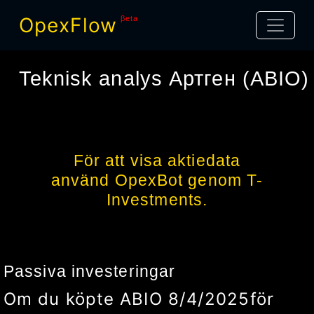
OpexFlow
βeta
Teknisk analys
Артген
(
ABIO
)
För att visa aktiedata
använd OpexBot genom T-
Investments.
Passiva investeringar
Om du köpte
ABIO
8/4/2025
för