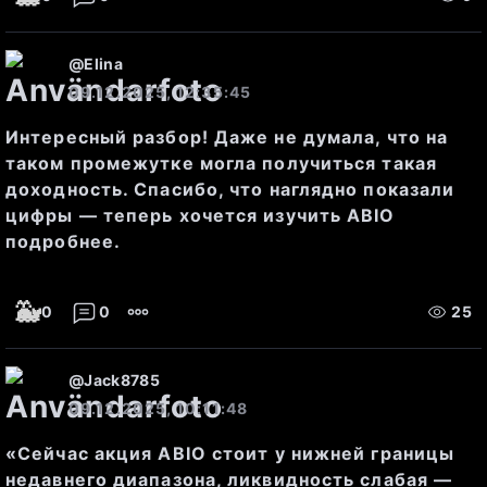
65.76 RUB (402 акций), 65.72 
RUB (225 акций)
@
Elina
09.12.2025, 12:35:45
Лучшие продавцы
 (аски): 
Интересный разбор! Даже не думала, что на
таком промежутке могла получиться такая
65.82 RUB (1195 акций), 65.84 
доходность. Спасибо, что наглядно показали
RUB (4 акций)
цифры — теперь хочется изучить ABIO
подробнее.
🐳
0
0
25
Эти данные показывают, что 
@
Jack8785
рынок демонстрирует 
09.12.2025, 10:11:48
склонность к продажам на 
«Сейчас акция ABIO стоит у нижней границы
текущем уровне, однако 
недавнего диапазона, ликвидность слабая —