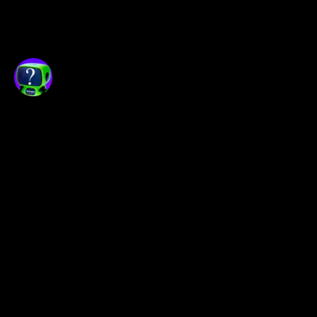
Долгосрочные инвестиции
: С 
учетом текущей 
капитализации и позитивной 
динамики выручки, акция 
может быть интересна для 
долгосрочных инвесторов, но 
стоит ждать более ясного 
тренда и подтверждающих 
новостей в секторе.
Opexflow är inte en distributör av
aktiemarknadsinformation. För att använda
riktig aktiedata online, använd
terminalen
OpexBot
. Webbplatsen är