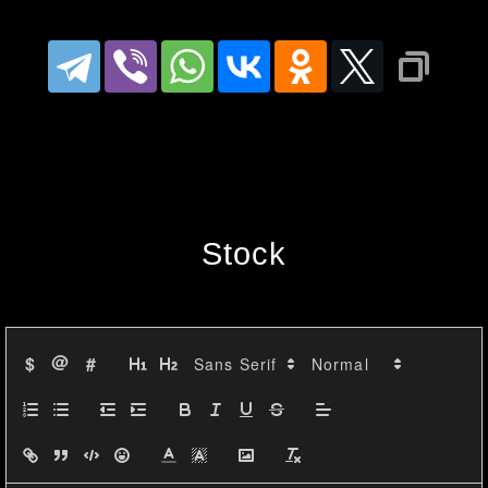
Анализ последних данных 
показал, что акция в основном 
движется в узком диапазоне 
между 65.4 и 66.8 RUB в течение 
последних сессий. Несмотря на 
Stock
некоторые колебания, цена 
остается относительно 
стабильной. Свечи показывают 
@
$
#
сочетание "малых" ценовых 
движений, что может указывать 
на неопределенность среди 