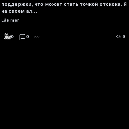
цена)
: 22.3, что указывает на 
поддержки, что может стать точкой отскока. Я
на своем ал...
потенциально высокую оценку 
Läs mer
по сравнению с доходами.
🐳
0
0
9
Рост выручки за последний 
год
: 11.18%, что является 
позитивным показателем для 
инвесторов.
Новости: