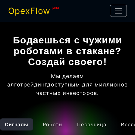
OpexFlow
βeta
Бодаешься с чужими
роботами в стакане?
Создай своего!
Мы делаем
алготрейдинг
доступным для миллионов
частных инвесторов
.
Сигналы
Роботы
Песочница
Иссл