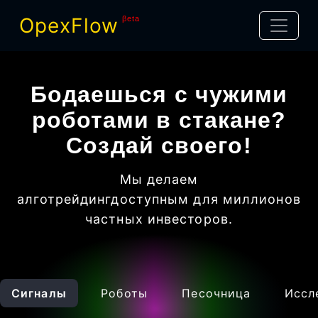
OpexFlow
βeta
Бодаешься с чужими
роботами в стакане?
Создай своего!
Мы делаем
алготрейдинг
доступным для миллионов
частных инвесторов
.
Сигналы
Роботы
Песочница
Иссл