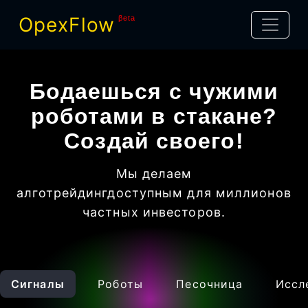
OpexFlow
βeta
Бодаешься с чужими
роботами в стакане?
Создай своего!
Мы делаем
алготрейдинг
доступным для миллионов
частных инвесторов
.
Сигналы
Роботы
Песочница
Иссл